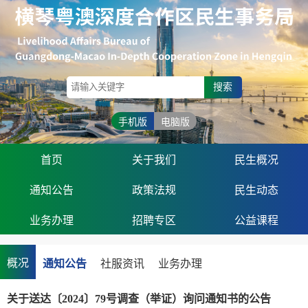
搜索
手机版
电脑版
首页
关于我们
民生概况
通知公告
政策法规
民生动态
业务办理
招聘专区
公益课程
概况
通知公告
社服资讯
业务办理
关于送达〔2024〕79号调查（举证）询问通知书的公告