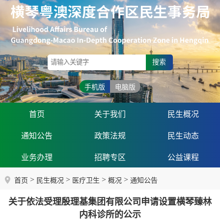
搜索
手机版
电脑版
首页
关于我们
民生概况
通知公告
政策法规
民生动态
业务办理
招聘专区
公益课程
>
>
>
>
首页
民生概况
医疗卫生
概况
通知公告
关于依法受理殷理基集团有限公司申请设置横琴臻林
内科诊所的公示