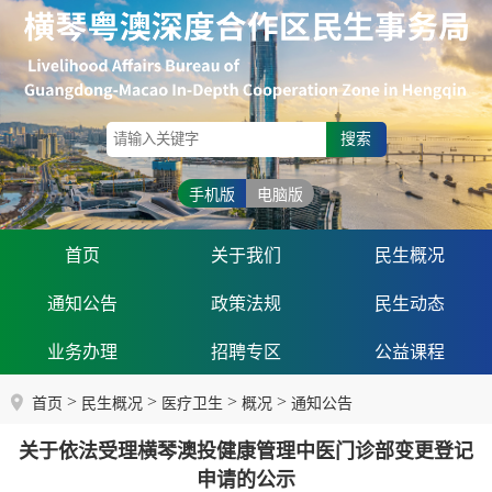
搜索
手机版
电脑版
首页
关于我们
民生概况
通知公告
政策法规
民生动态
业务办理
招聘专区
公益课程
>
>
>
>
首页
民生概况
医疗卫生
概况
通知公告
关于依法受理横琴澳投健康管理中医门诊部变更登记
申请的公示