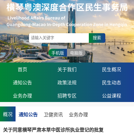
搜索
手机版
电脑版
首页
关于我们
民生概况
通知公告
政策法规
民生动态
业务办理
招聘专区
公益课程
概况
通知公告
卫健资讯
业务办理
关于同意横琴严肃本草中医诊所执业登记的批复