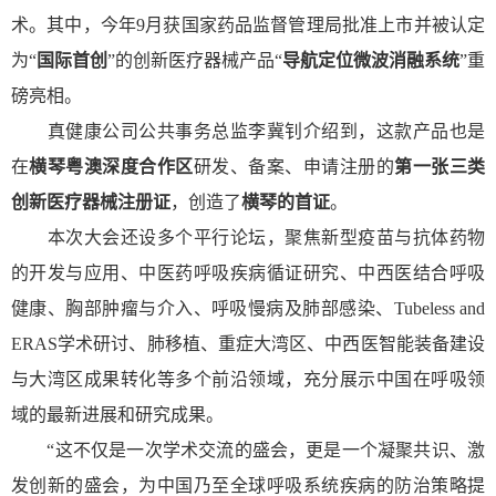
术。其中，今年9月获国家药品监督管理局批准上市并被认定
为“
国际首创
”的创新医疗器械产品“
导航定位微波消融系统
”重
磅亮相。
真健康公司公共事务总监李冀钊介绍到，这款产品也是
在
横琴粤澳深度合作区
研发、备案、申请注册的
第一张三类
创新医疗器械注册证
，创造了
横琴的首证
。
本次大会还设多个平行论坛，聚焦新型疫苗与抗体药物
的开发与应用、中医药呼吸疾病循证研究、中西医结合呼吸
健康、胸部肿瘤与介入、呼吸慢病及肺部感染、Tubeless and
ERAS学术研讨、肺移植、重症大湾区、中西医智能装备建设
与大湾区成果转化等多个前沿领域，充分展示中国在呼吸领
域的最新进展和研究成果。
“这不仅是一次学术交流的盛会，更是一个凝聚共识、激
发创新的盛会，为中国乃至全球呼吸系统疾病的防治策略提