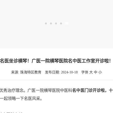
名医坐诊横琴！广医一院横琴医院名中医工作室开诊啦
来源: 珠海特区教育
发布日期: 2024-10-18
字体
大
中
小
秀治疗理念。广医一院横琴医院中医科
名中医门诊开诊啦，
十
一起领略一下名医风采。