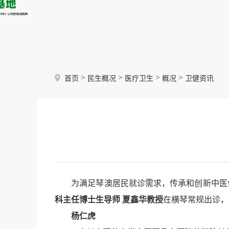
>
>
>
>
首页
民生概况
医疗卫生
概况
卫健资讯
为满足琴澳居民就诊需求，传承和创新中医优
科主任
博士生导师
夏鑫华
教授
在横琴常规出诊，
杨仁虎