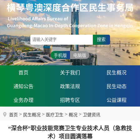
搜索
手机版
电脑版
首页
关于我们
民生概况
通知公告
政策法规
民生动态
业务办理
招聘专区
公益课程
>
>
>
>
首页
民生概况
医疗卫生
概况
卫健资讯
“深合杯”职业技能竞赛卫生专业技术人员（急救技
术）项目圆满落幕