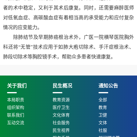
者的术中稳定，又利于其术后康复。同时，还需要麻醉医师
对低氧血症、高碳酸血症有着相当高的承受能力和应付复杂
情况的应变能力。
除肺结节及早期肺癌根治术外，广医一院横琴医院胸外
科还将“无管”技术应用于如肺大疱切除术、手汗症根治术、
肺段切除术等胸腔镜手术，帮助众多患者快速康复。
关于我们
民生概况
通知公告
本局职责
教育资源
全部
组织架构
医疗卫生
教育
联系我们
文化体育
卫健
互动交流
社会服务
文体
民生视界
社服