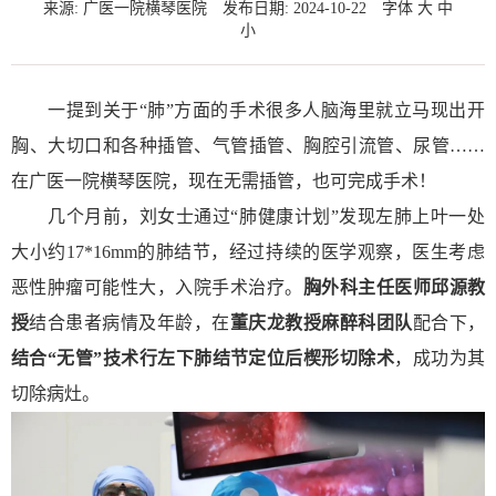
来源: 广医一院横琴医院
发布日期: 2024-10-22
字体
大
中
小
一提到关于“肺”方面的手术很多人脑海里就立马现出开
胸、大切口和各种插管、气管插管、胸腔引流管、尿管……
在广医一院横琴医院，现在无需插管，也可完成手术！
几个月前，刘女士通过“肺健康计划”发现左肺上叶一处
大小约17*16mm的肺结节，经过持续的医学观察，医生考虑
恶性肿瘤可能性大，入院手术治疗。
胸
外科主任医师邱源教
授
结合患者病情及年龄，在
董庆龙教授
麻醉科团队
配合下，
结合“无管”技术行左下肺结节定位后楔形切除术
，成功为其
切除病灶。