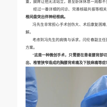
重，腿疼让他无法站立，甚至卧床休息一周都不
经过一番详细的问诊、完善核磁共振等相关检查
椎间盘突出伴神经根病
。
冯先生非常担心手术创伤大、术后康复困难，
解。
考虑到冯先生的病情与诉求，闫伦春副主任医
方案。
“
这是一种微创手术，只需要在患者腰背部切开
出、椎管狭窄造成的胸腰背疼痛及下肢麻痛等症