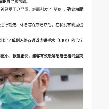
闫伦春
寻求帮助。
神经受压迫严重，继而引发了“腿疼”，
确诊为腰
进行输液、休息等保守治疗后，症状没有明显缓
制定了
单侧入路双通道内镜手术（UBE）
的治疗
创伤更小、恢复更快，能够有效缓解患者因椎间盘突