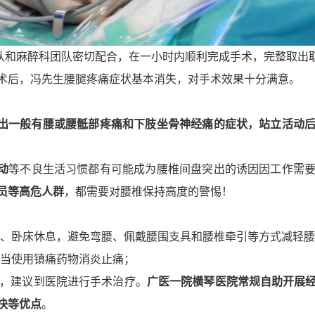
和麻醉科团队密切配合，在一小时内顺利完成手术，完整取出
术后，冯先生腰腿疼痛症状基本消失，对手术效果十分满意。
出一般有腰或腰骶部疼痛和下肢坐骨神经痛的症状，站立活动
动
等不良生活习惯都有可能成为腰椎间盘突出的诱因因工作需
员等高危人群
，都需要对腰椎保持高度的警惕！
、卧床休息，避免弯腰、佩戴腰围支具和腰椎牵引等方式减轻腰
当使用镇痛药物消炎止痛；
，建议到医院进行手术治疗。
广医一院横琴医院常规自助开展
快等优点
。