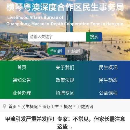
搜索
手机版
电脑版
首页
关于我们
民生概况
通知公告
政策法规
民生动态
业务办理
招聘专区
公益课程
>
>
>
>
首页
民生概况
医疗卫生
概况
卫健资讯
甲流引发严重并发症！专家：不常见，但家长需注意
这些→