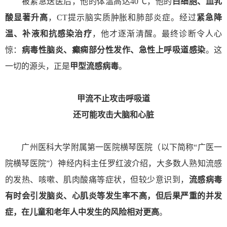
被紧急送医后，他的体温高达40℃，他的
白细胞、血乳
酸显著升高
，CT提示脑实质肿胀和肺部炎症。经过
紧急降
温、补液和抗感染治疗
，他才逐渐清醒。最终诊断令人心
惊：
病毒性脑炎、癫痫部分性发作、急性上呼吸道感染
。这
一切的源头，正是
甲型流感病毒
。
甲流不止攻击呼吸道
还可能攻击大脑和心脏
广州医科大学附属第一医院横琴医院（以下简称“广医一
院横琴医院”）神经内科主任罗红波介绍，
大多数人熟知流感
的发热、咳嗽、肌肉酸痛等症状，但较少意识到，
流感病毒
有时会引发脑炎、心肌炎等发生率不高，但后果严重的并发
症，在儿童和老年人中发生的风险相对更高
。