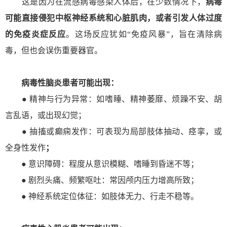
这是因为在流感病毒感染人体后，在少数情况下，
病毒
可能直接侵犯中枢神经系统和心脏肌肉，或者引发人体过度
的免疫炎症反应
。这场反应犹如“免疫风暴”，旨在清除病
毒，但也会误伤重要器官。
病毒性脑炎患
者可能出现：
● 精神与行为异常：如嗜睡、精神萎靡、烦躁不安、胡
言乱语，或出现幻觉；
● 抽搐或癫痫发作：可表现为局部肢体抽动、痉挛，或
全身性发作
；
● 意识障碍：程度从意识模糊、嗜睡到昏迷不等；
● 剧烈头痛、频繁呕吐：常因颅内压力增高所致；
● 神经系统定位体征：如肢体无力、行走不稳等
。