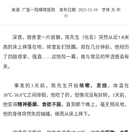
来源: 广医一院横琴医院
发布日期: 2025-12-10
字体
大
中
小
深夜，宿舍里一片寂静，陈先生（化名）突然从近1.6米
高的床上摔落在地，将室友们惊醒。就在几分钟前，他经历
了四肢痉挛、强直……这惊险一幕，竟与常见的甲流感染有
关。
事发的3天前，陈先生开始
咳嗽、发烧
，体温在
38
℃
-38.8℃之间徘徊，他吃了药，但情况没有好转。1天前，
他变得
精神萎靡、食欲不振
。直到那个晚上，毫无预兆地，
他的身体突然失控抽搐，继而从床上摔下。