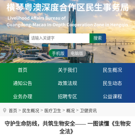
搜索
手机版
电脑版
首页
关于我们
民生概况
通知公告
政策法规
民生动态
业务办理
招聘专区
公益课程
>
>
>
>
首页
民生概况
医疗卫生
概况
卫健资讯
守护生命防线，共筑生物安全—— 一图读懂《生物安
全法》