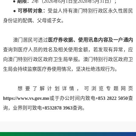
●
期限：
2年（2026年6月1日至2028年5月31日）；
●
可移转对象：
受益人持有澳门特别行政区永久性居民
身份证的配偶、父母或子女。
澳门居民可透过
医疗券收据、使用讯息内容及一户通内
查询到医疗人员的姓名及相关使用金额，若发现有异常，应
向澳门特别行政区政府卫生局举报。澳门特别行政区政府卫
生局会持续监察医疗券使用情况，坚决杜绝违规行为。
想要了解计划详情，可浏览专题网页
https://www.vs.gov.mo
或于办公时间内致电
+853 2822 50
50
查
询，业界则可致电
+853
2878 3963
查询。