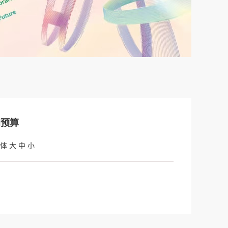
门预算
体
大
中
小