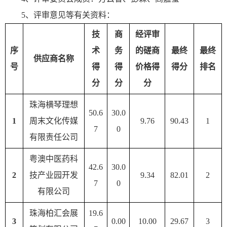
5、评审意见等有关资料：
技
商
经评审
序
术
务
的磋商
最终
最终
供应商名称
号
得
得
价格得
得分
排名
分
分
分
珠海横琴理想
50.6
30.0
1
周末文化传媒
9.76
90.43
1
7
0
有限责任公司
粤澳中医药科
42.6
30.0
2
技产业园开发
9.34
82.01
2
7
0
有限公司
珠海柏汇会展
19.6
3
0.00
10.00
29.67
3