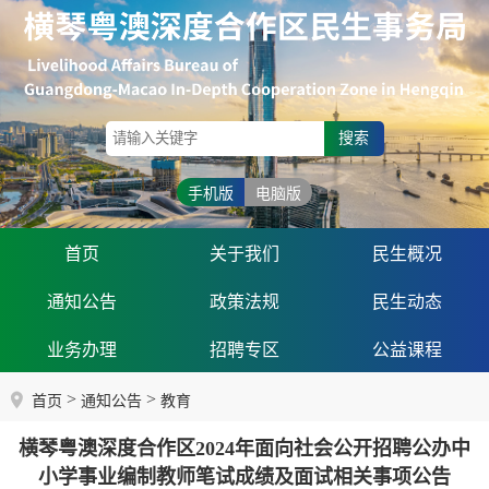
搜索
手机版
电脑版
首页
关于我们
民生概况
通知公告
政策法规
民生动态
业务办理
招聘专区
公益课程
>
>
首页
通知公告
教育
横琴粤澳深度合作区2024年面向社会公开招聘公办中
小学事业编制教师笔试成绩及面试相关事项公告