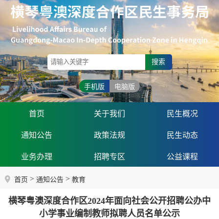
搜索
手机版
电脑版
首页
关于我们
民生概况
通知公告
政策法规
民生动态
业务办理
招聘专区
公益课程
>
>
首页
通知公告
教育
横琴粤澳深度合作区2024年面向社会公开招聘公办中
小学事业编制教师拟聘人员名单公示