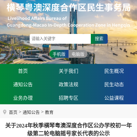
搜索
手机版
电脑版
首页
关于我们
民生概况
通知公告
政策法规
民生动态
业务办理
招聘专区
公益课程
>
>
首页
通知公告
教育
关于2024年秋季横琴粤澳深度合作区公办学校初一年
级第二轮电脑摇号家长代表的公示