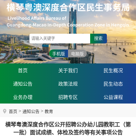
搜索
手机版
电脑版
首页
关于我们
民生概况
通知公告
政策法规
民生动态
业务办理
招聘专区
公益课程
>
>
首页
通知公告
教育
横琴粤澳深度合作区公开招聘公办幼儿园教职工（第
一批）面试成绩、体检及签约等有关事项公告