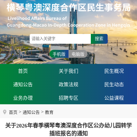
搜索
手机版
电脑版
首页
关于我们
民生概况
通知公告
政策法规
民生动态
业务办理
招聘专区
公益课程
>
>
首页
通知公告
教育
关于2026年春季横琴粤澳深度合作区公办幼儿园转学
插班报名的通知