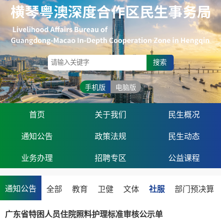
搜索
手机版
电脑版
首页
关于我们
民生概况
通知公告
政策法规
民生动态
业务办理
招聘专区
公益课程
通知公告
全部
教育
卫健
文体
社服
部门预决算
广东省特困人员住院照料护理标准审核公示单