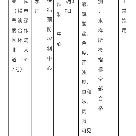
疾
业园
水
5月0
测
正
酸、
控
病
（
横琴
厂
7日
，
常
氯 
制
预
粤澳深
水
饮
酸
防
度合作
样
用
盐、
中
控
区
环岛
所
色
心
制
北大
检 
度、
中
道 252
指
浑
心
2 号）
标
浊 
全
度、
部
臭和
合
味、
格
肉
眼 
可见