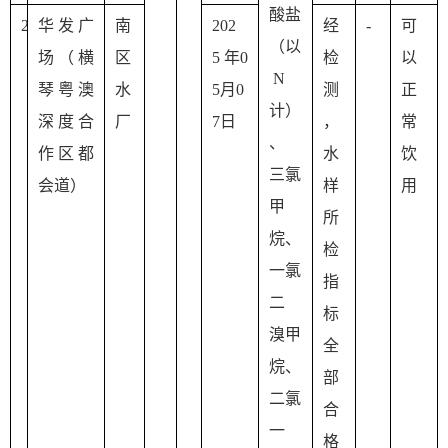
酸盐
2
华发广
南
202
经
-
可
（以
场（
横
区
5 年0
检
以
 N 
琴粤澳
水
5月0
测
正
计）
深度合
厂
7日
，
常
、 
作区
都
水
饮
三氯
会道）
样
用
甲
所
烷、
检 
一氯
指
二 
标
溴甲
全
烷、
部
二氯
合
一
格