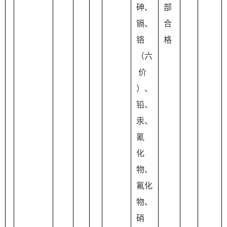
砷、
部
镉、
合
铬
格
（六
 价
）、
铅、
汞、
氰 
化
物、
氟化
物、
硝 