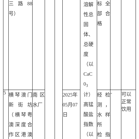
三路88
标全
溶解
号）
部合
性总
格
固
体、
总硬
度
（以
CaC
0
3
5
-
可以
计）
横琴澳门
南区
2025年
经检
正常
高锰
新街坊
水厂
05月07
测，
饮用
酸盐
（横琴粤
日
水样
指数
澳深度合
所
（以
作区港澳
检 指