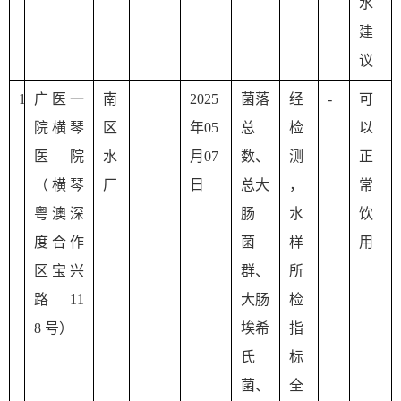
水
建
议
1
广医一
南
2025
菌落
经
-
可
院横琴
区
年05
总
检
以
医院
水
月07
数、
测
正
（
横琴
厂
日
总大
，
常
粤澳深
肠 
水
饮
度合作
菌
样
用
区
宝兴
群、
所
路 11
大肠
检 
8 号）
埃希
指
氏 
标
菌、
全