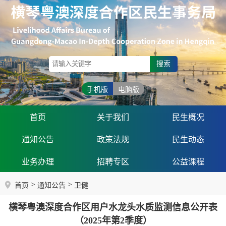
搜索
手机版
电脑版
首页
关于我们
民生概况
通知公告
政策法规
民生动态
业务办理
招聘专区
公益课程
>
>
首页
通知公告
卫健
横琴粤澳深度合作区用户水龙头水质监测信息公开表
（2025年第2季度）