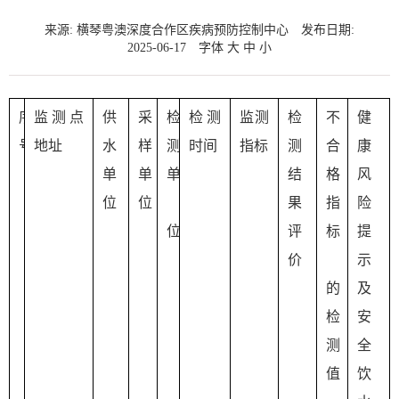
来源: 横琴粤澳深度合作区疾病预防控制中心
发布日期:
2025-06-17
字体
大
中
小
序
监测点
供
采
检
检测
监测
检
不
健
号
地址
水
样
测
时间
指标
测
合
康
单
单
单
结
格
风
位
位
果
指
险
位
评
标
提
价
示
的
及
检
安
测
全
值
饮