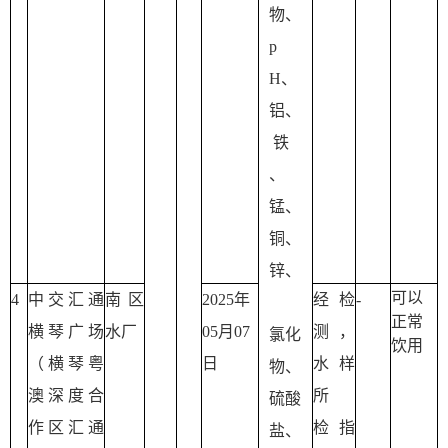
物、
p
H、
铝、
 铁
、
锰、
铜、
锌、
可以
4
中交汇通
南区
2025年
经检
-
正常
横琴广场
水厂
05月07
测，
氯化
饮用
（横琴粤
日
水样
物、
澳深度合
所
硫酸
作区汇通
检 指
盐、