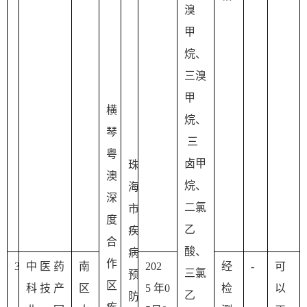
溴 
甲
烷、
三溴
甲
横
烷、
琴
 三
粤
卤甲
珠
澳
烷、
海
深
二氯
市
度
乙 
疾
合
酸、
病
作
3
中医药
南
202
经
-
可
三氯
预
区
科技产
区
5 年0
检
以
乙
防