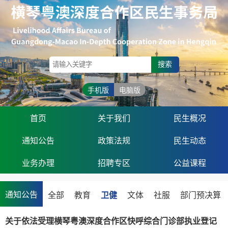
搜索
手机版
电脑版
首页
关于我们
民生概况
通知公告
政策法规
民生动态
业务办理
招聘专区
公益课程
通知公告
全部
教育
卫健
文体
社服
部门预决算
关于依法受理横琴粤澳深度合作区快呼综合门诊部执业登记