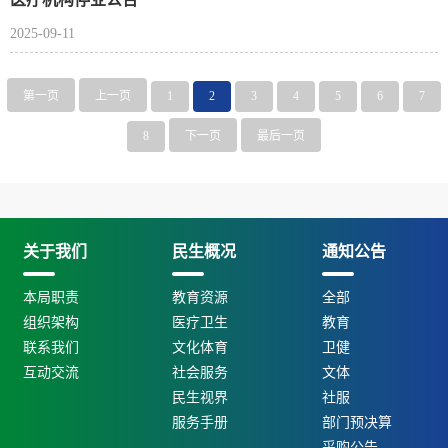
2025-09-11
第一页
上一页
1
2
3
4
5
6
7
8
下一页
最后一页
关于我们
民生概况
通知公告
本局职责
教育资源
全部
组织架构
医疗卫生
教育
联系我们
文化体育
卫健
互动交流
社会服务
文体
民生视界
社服
服务手册
部门预决算
采购公告