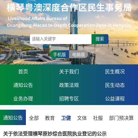
搜索
手机版
电脑版
首页
关于我们
民生概况
通知公告
政策法规
民生动态
业务办理
招聘专区
公益课程
通知公告
全部
教育
卫健
文体
社服
部门预决算
关于依法受理横琴原妙综合医院执业登记的公示