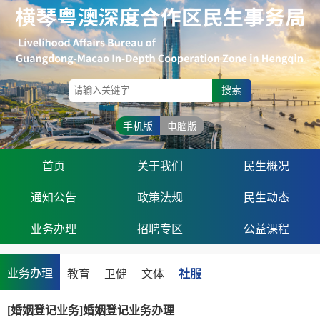
搜索
手机版
电脑版
首页
关于我们
民生概况
通知公告
政策法规
民生动态
业务办理
招聘专区
公益课程
业务办理
教育
卫健
文体
社服
[婚姻登记业务]婚姻登记业务办理