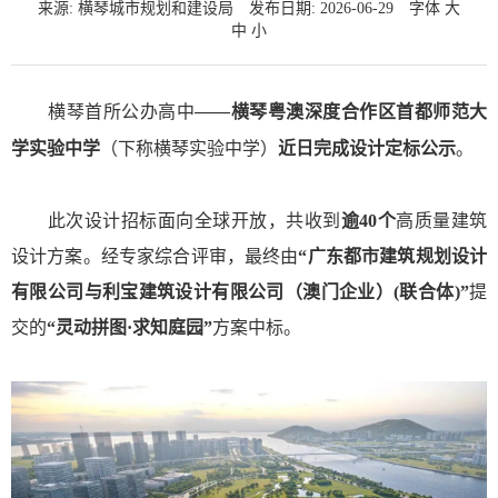
来源: 横琴城市规划和建设局
发布日期: 2026-06-29
字体
大
中
小
横琴首所公办高中——
横琴粤澳深度合作区首都师范大
学实验中学
（下称横琴实验中学）
近日完成设计定标公示
。
此次设计招标面向全球开放，共收到
逾40个
高质量建筑
设计方案。经专家综合评审，最终由
“广东都市建筑规划设计
有限公司与利宝建筑设计有限公司（澳门企业）(联合体)”
提
交的
“灵动拼图·求知庭园”
方案中标。