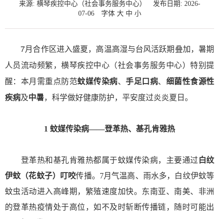
来源: 横琴疾控中心（社会事务服务中心）
发布日期: 2026-
07-06
字体
大
中
小
7月合作区进入盛夏，高温高湿与台风活跃期叠加，暑期
人员流动频繁，横琴疾控中心（社会事务服务中心）特别提
醒：本月需重点防范
、
、
蚊媒传染病
手足口病
细菌性食源性
及
，科学做好健康防护，平安度过炎炎夏日。
疾病
中暑
1
蚊媒传染病
——
登革热、
基孔肯雅热
登革热和基孔肯雅热都属于蚊媒传染病，主要通过
白纹
伊蚊
（花蚊子）叮咬
传播。7月气温高、雨水多，白纹伊蚊等
蚊虫活动进入高峰期，繁殖速度加快。东南亚、南美、非洲
的登革热疫情处于高位，如不及时斩断传播链，随时可能出