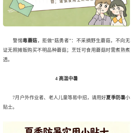
警惕
毒蘑菇
，拒做“菇勇者”：不采摘野生蘑菇，不向无
证无照摊贩购买不明品种蘑菇；烹饪可食用蘑菇时需煮熟煮
透。
4
高温中暑
7月户外作业者、老人儿童等易中招，请用好
夏季防暑
小
贴士。