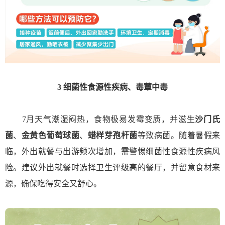
3
细菌性食源性疾病、
毒蕈中毒
7月天气潮湿闷热，食物极易发霉变质，并滋生
沙门氏
菌
、
金黄色葡萄球菌
、
蜡样芽孢杆菌
等致病菌。随着暑假来
临，外出就餐与出游频次增加，需警惕细菌性食源性疾病风
险。建议外出就餐时选择卫生评级高的餐厅，并留意食材来
源，确保吃得安全又舒心。