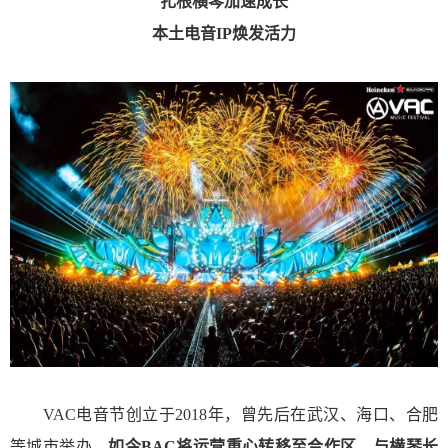
扎根横琴加速成长
本土电音IP焕发活力
VAC电音节创立于2018年，曾先后在武汉、海口、合肥
等城市举办。
如今
BAC
将运营重心转移至合作区，与横琴长