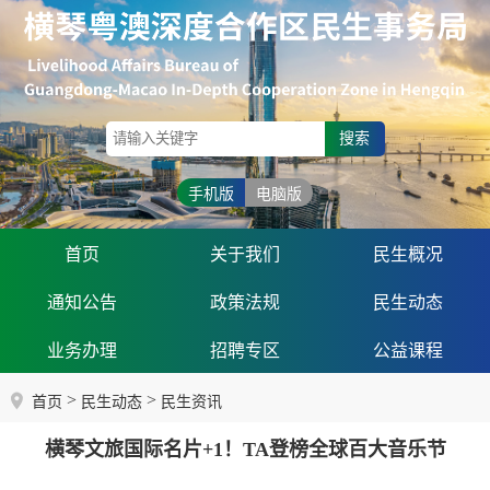
搜索
手机版
电脑版
首页
关于我们
民生概况
通知公告
政策法规
民生动态
业务办理
招聘专区
公益课程
>
>
首页
民生动态
民生资讯
横琴文旅国际名片+1！TA登榜全球百大音乐节