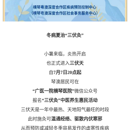
冬病夏治“
三伏灸
”
小暑来临，炎热开启
也正式进入
三伏天
自
7月7日20点起
琴澳居民可在
“广医一院横琴医院”
微信公众号
报名
“三伏灸”中医养生惠民活动
三伏天是一年中最热、天地阳气最旺的时段
此时施灸可
温通经络、驱散内伏寒邪
从而预防或减轻冬季容易发作的虚寒性疾病