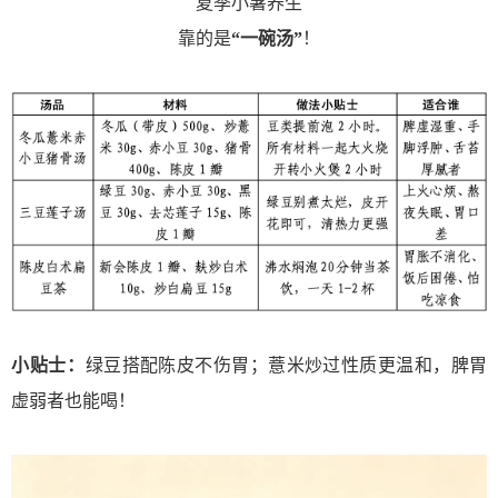
夏季小暑养生
靠的是
“一碗汤”
！
‌小贴士‌：
绿豆搭配陈皮不伤胃；薏米炒过性质更温和，脾胃
虚弱者也能喝！