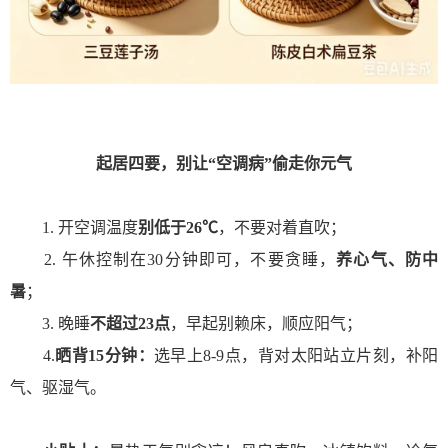
起居四要，别让“空调病”偷走你元气
1. 开空调温度
别低于26℃
，不要对着直吹；
2. 午休控制在30分钟即可，不要贪睡，
养心气、防中
暑
；
3. 晚睡
不超过23点
，早起别赖床，顺应阳气；
4.
晒背15分钟：
选早上8-9点，背对太阳站立片刻，补阳
气、驱湿气。