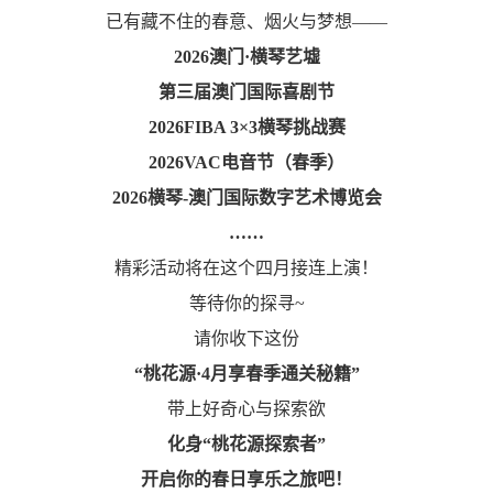
已有藏不住的春意、烟火与梦想——
2026
澳门·横琴艺墟
第三届
澳门国际喜剧节
2026FIBA 3×3横琴挑战赛
2026
VAC电音节
（春季）
2026横琴-澳门国际数字艺术博览会
……
精彩活动将在这个四月接连上演！
等待你的探寻~
请你收下这份
“桃花源·4月享春季通关秘籍”
带上好奇心与探索欲
化身“桃花源探索者”
开启你的春日享乐之旅吧！