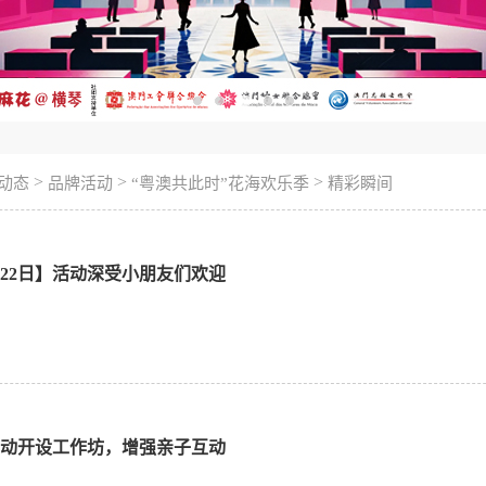
>
>
>
动态
品牌活动
“粤澳共此时”花海欢乐季
精彩瞬间
1月22日】活动深受小朋友们欢迎
】活动开设工作坊，增强亲子互动