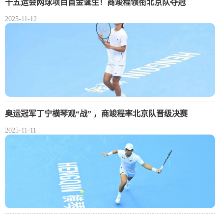
十五运会网球项目首金诞生！商竣程领衔北京队夺冠
2025-11-12
奥运冠军丁宁横琴观“战” ，商竣程率北京队晋级决赛
2025-11-11