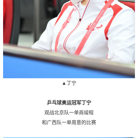
▲丁宁
乒乓球奥运冠军
丁宁
观战北京队一单商竣程
和广西队一单周意的比赛