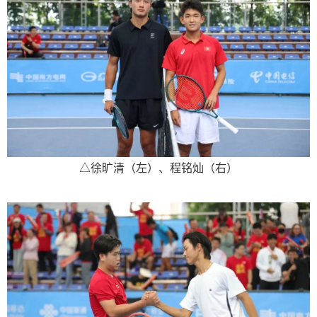
△
徐旷清（
左
）、
程铭灿
（
右
）