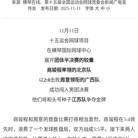
来源: 横琴在线、第十五届全国运动会网球竞委会新闻广电宣
传处
发布日期: 2025-11-11
字体
大
中
小
11月11日
十五运会网球项目
在
横琴国际网球中心
展开
团体半决赛的较量
商竣程率领的北京队
以
2:0
击败
周意领衔的广西队
成功闯入男团决赛
他们将和头号种子
江苏队
争夺金牌
商竣程和周意的首盘比赛打得相当激烈，商竣程在5:4领
先时，浪费了一个发球胜盘局，双方战成5:5平。接下来两人