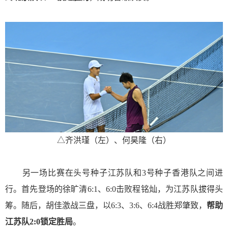
△
齐洪瑾（左）、何昊隆（右）
另一场比赛在头号种子江苏队和3号种子香港队之间进
行。首先登场的徐旷清6:1、6:0击败程铭灿，为江苏队拔得头
筹。随后，胡佳激战三盘，以6:3、3:6、6:4战胜郑肇致，
帮助
江苏队2:0锁定胜局
。