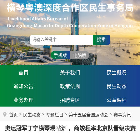
搜索
手机版
电脑版
首页
关于我们
民生概况
通知公告
政策法规
民生动态
业务办理
招聘专区
公益课程
>
>
>
>
首页
民生动态
专题栏目
第十五届全国运动会
赛事资讯
奥运冠军丁宁横琴观“战” ，商竣程率北京队晋级决赛