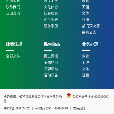
组织架构
医疗卫生
教育
联系我们
文化体育
卫健
互动交流
社会服务
文体
民生视界
社服
服务手册
部门预决算
采购公告
政策法规
民生动态
业务办理
全部文件
民生资讯
教育
专题栏目
卫健
品牌活动
文体
活动预告
社服
主办单位：横琴粤澳深度合作区民生事务局
|
粤公网安备 44049202000001
号
粤ICP备09204281号
|
网站标识码：4404900001
|
联系我们