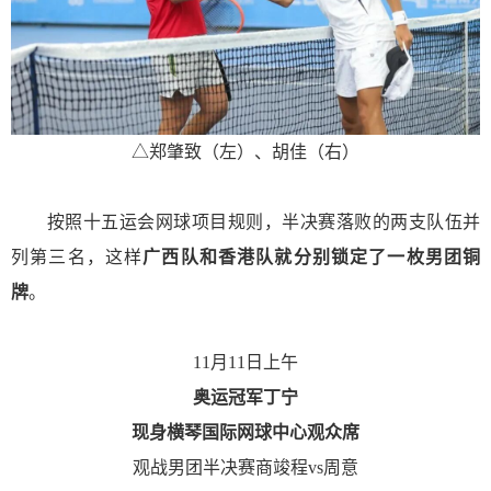
△
郑
肇致（
左
）、胡佳（
右
）
按照十五运会网球项目规则，半决赛落败的两支队伍并
列第三名，这样
广西队和香港队就分别锁定了一枚男团铜
牌
。
11月11日上午
奥运冠军丁宁
现身
横琴国际网球中心
观众席
观战男团半决赛商竣程vs周意