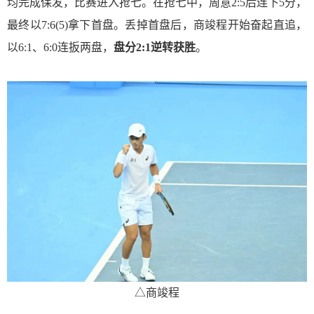
均完成保发，比赛进入抢七。在抢七中，周意2:5后连下5分，
最终以7:6(5)拿下首盘。丢掉首盘后，商竣程开始奋起直追，
以6:1、6:0连扳两盘
，
盘分2:1逆转获胜
。
△商竣程