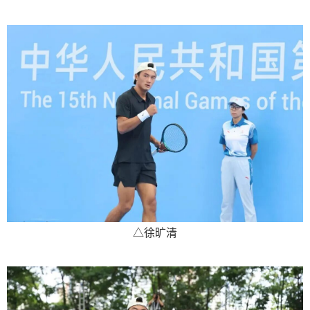
△
徐旷清