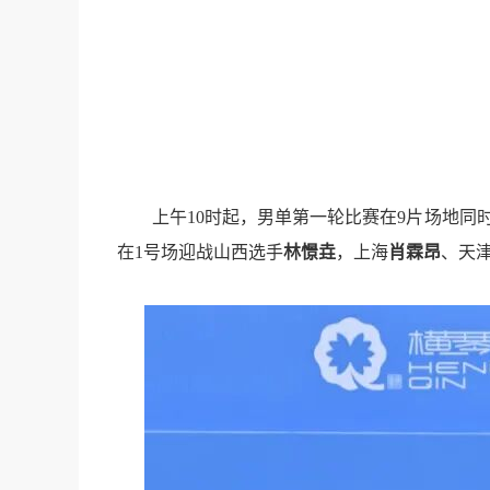
上午10时起，男单第一轮比赛在9片场地同
在1号场迎战山西选手
林憬垚
，上海
肖霖昂
、天