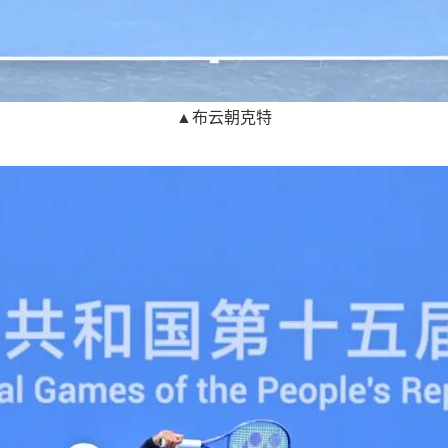
▲布云朝克特