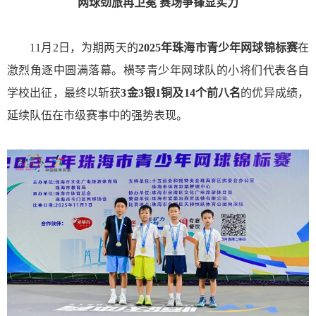
网球劲旅再卫冕 赛场争锋显实力
11月2日，为期两天的
2025年珠海市青少年网球锦标赛
在
激烈角逐中圆满落幕。横琴青少年网球队的小将们代表各自
学校出征，最终以斩获
3金3银1铜及14个前八名
的优异成绩，
延续队伍在市级赛事中的强势表现。