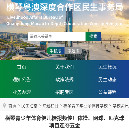
搜索
手机版
电脑版
首页
关于我们
民生概况
通知公告
政策法规
民生动态
业务办理
招聘专区
公益课程
>
>
>
>
首页
民生动态
专题栏目
横琴青少年业余体育学校
学校资讯
横琴青少年体育健儿捷报频传！体操、网球、匹克球
项目连夺五金