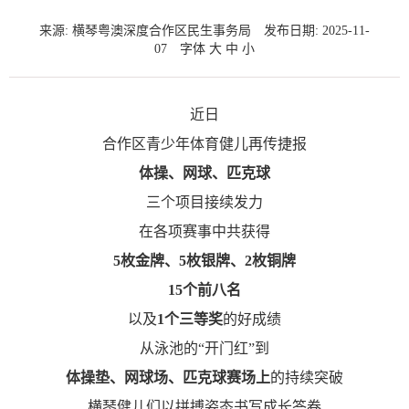
来源: 横琴粤澳深度合作区民生事务局
发布日期: 2025-11-
07
字体
大
中
小
近日
合作区青少年体育健儿再传捷报
体操、网球、匹克球
三个项目接续发力
在各项赛事中共获得
5枚金牌、5枚银牌、2枚铜牌
15个前八名
以及
1个三等奖
的好成绩
从泳池的“开门红”到
体操垫、网球场、匹克球赛场上
的持续突破
横琴健儿们以拼搏姿态书写成长答卷