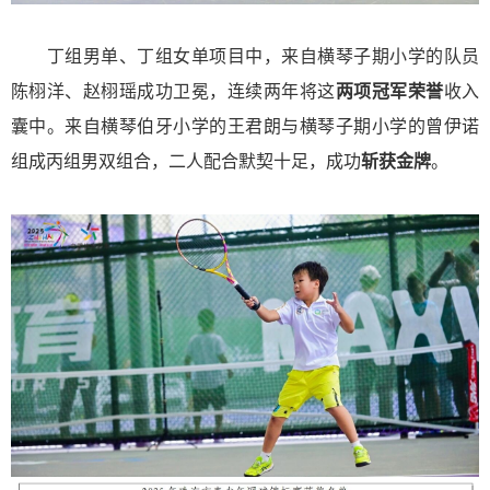
丁组男单、丁组女单项目中，来自横琴子期小学的队员
陈栩洋、赵栩瑶成功卫冕，连续两年将这
两项冠军荣誉
收入
囊中。
来自横琴伯牙小学的王君朗与横琴子期小学的曾伊诺
组成丙组男双组合，二人配合默契十足，成功
斩获金牌
。