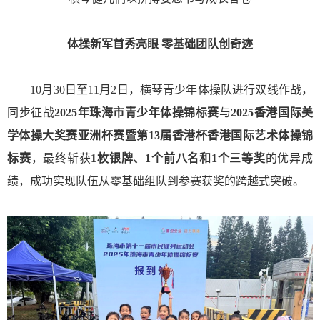
体操新军首秀亮眼 零基础团队创奇迹
10月30日至11月2日，横琴青少年体操队进行双线作战，
同步征战
2025年珠海市青少年体操锦标赛
与
2025香港国际美
学体操大奖赛亚洲杯赛暨第13届香港杯香港国际艺术体操锦
标赛
，最终斩获
1枚银牌、1个前八名和1个三等奖
的优异成
绩，成功实现队伍从零基础组队到参赛获奖的跨越式突破。