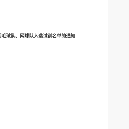
、羽毛球队、网球队入选试训名单的通知