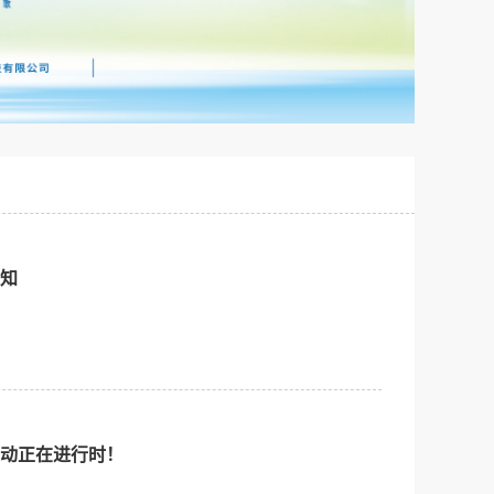
通知
活动正在进行时！