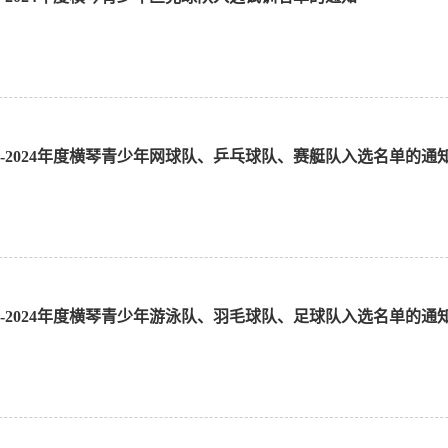
23-2024年度横琴青少年网球队、乒乓球队、赛艇队入选名单的通
23-2024年度横琴青少年游泳队、羽毛球队、足球队入选名单的通