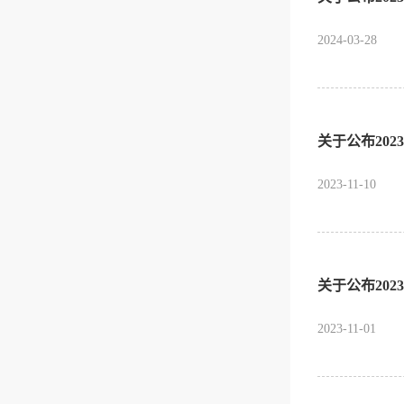
2024-03-28
关于公布20
2023-11-10
关于公布20
2023-11-01