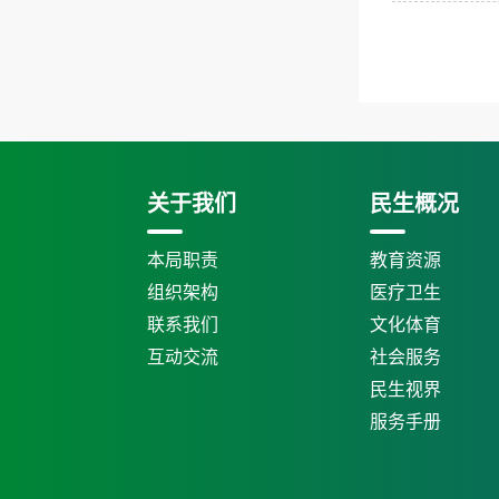
关于我们
民生概况
本局职责
教育资源
组织架构
医疗卫生
联系我们
文化体育
互动交流
社会服务
民生视界
服务手册