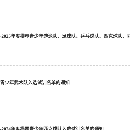
24-2025年度横琴青少年游泳队、足球队、乒乓球队、匹克球队
青少年武术队入选试训名单的通知
23-2024年度横琴青少年匹克球队入选试训名单的通知