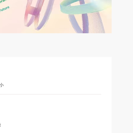
！
小
华