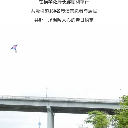
在
横琴花海长廊
顺利举行
共吸引超
160名
琴澳志愿者与居民
共赴一场温暖人心的春日约定