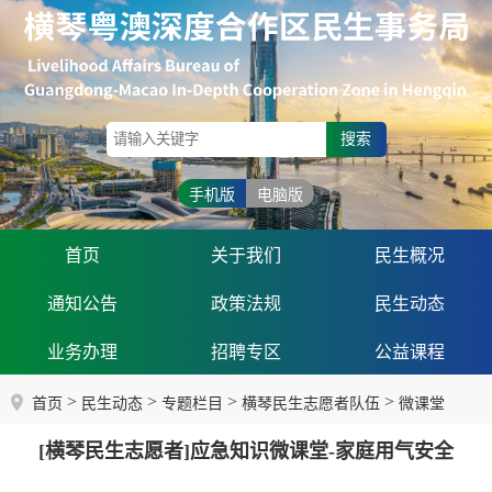
搜索
手机版
电脑版
首页
关于我们
民生概况
通知公告
政策法规
民生动态
业务办理
招聘专区
公益课程
>
>
>
>
首页
民生动态
专题栏目
横琴民生志愿者队伍
微课堂
[横琴民生志愿者]应急知识微课堂-家庭用气安全