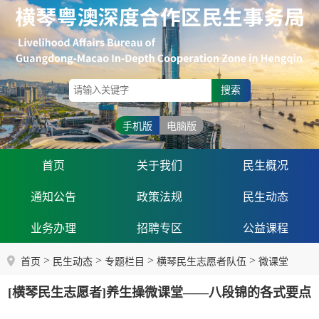
搜索
手机版
电脑版
首页
关于我们
民生概况
通知公告
政策法规
民生动态
业务办理
招聘专区
公益课程
>
>
>
>
首页
民生动态
专题栏目
横琴民生志愿者队伍
微课堂
[横琴民生志愿者]养生操微课堂——八段锦的各式要点