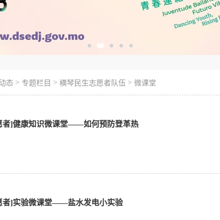
>
>
>
动态
专题栏目
横琴民生志愿者队伍
微课堂
愿者]健康知识微课堂——如何预防登革热
愿者]实验微课堂——盐水发电小实验