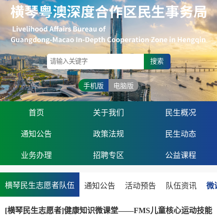
搜索
手机版
电脑版
首页
关于我们
民生概况
通知公告
政策法规
民生动态
业务办理
招聘专区
公益课程
横琴民生志愿者队伍
通知公告
活动预告
队伍资讯
微
[横琴民生志愿者]健康知识微课堂——FMS儿童核心运动技能