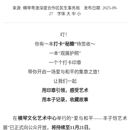
来源: 横琴粤澳深度合作区民生事务局
发布日期: 2025-09-
27
字体
大
中
小
叮！
你有一本
打卡“秘籍”
待签收～
一本“观展护照”
一个个打卡印章
带你开启一场爱与和平的集章之旅！
让我们一起
用印章引领，感受艺术
用本子记录，收藏故事
在
横琴文化艺术中心
举行的“爱与和平——丰子恺艺术
展”已正式向公众开放，
将持续至11月21日
。