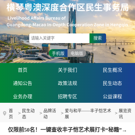
搜索
手机版
电脑版
首页
关于我们
民生概况
通知公告
政策法规
民生动态
业务办理
招聘专区
公益课程
首
民生动
品牌活
爱与和平——丰子恺艺术
展览资
>
>
>
>
页
态
动
展
讯
仅限前50名！一键查收丰子恺艺术展打卡“秘籍”→