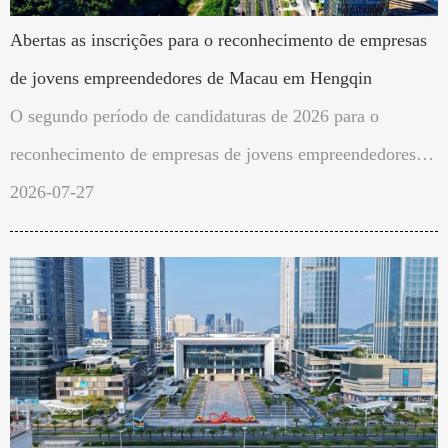
Abertas as inscrições para o reconhecimento de empresas
de jovens empreendedores de Macau em Hengqin
O segundo período de candidaturas de 2026 para o
reconhecimento de empresas de jovens empreendedores de
Macau na Zona de Cooperação Aprofundada entre
2026-07-27
Guangdong e Macau em Hengqin teve início no dia 27 de
Julho e decorre até 7 de Agosto. Este processo abrange
tanto o reconhecimento da qualificação empresarial como
o pedido de elegibilidade para uma redução ou isenção de
renda por mais dois anos.