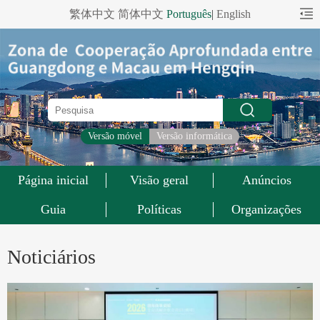
繁体中文
简体中文
Português
|
English
Versão móvel
Versão informática
Página inicial
Visão geral
Anúncios
Guia
Políticas
Organizações
Noticiários