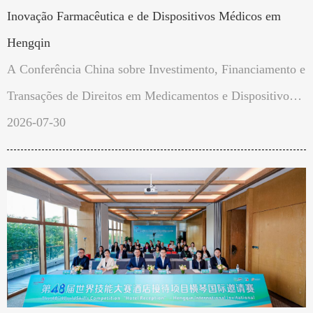
Inovação Farmacêutica e de Dispositivos Médicos em
Hengqin
A Conferência China sobre Investimento, Financiamento e
Transações de Direitos em Medicamentos e Dispositivos
Médicos Inovadores de 2026 (CHIPS) realizarseá
2026-07-30
naZona de Cooperação Aprofundada entre Guangdong e
Macau em Hengqin, entre 29 e 31 de outubro de 2026.