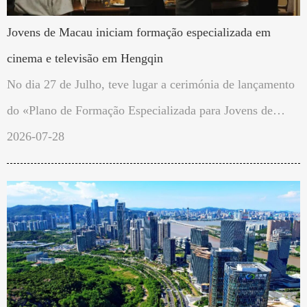
Jovens de Macau iniciam formação especializada em
cinema e televisão em Hengqin
No dia 27 de Julho, teve lugar a cerimónia de lançamento
do «Plano de Formação Especializada para Jovens de
Macau no Estúdio Internacional de Cinema e Televisão de
2026-07-28
Hengqin». Os 20 jovens macaenses seleccionados irão
frequentar, durante oito semanas, um programa intensivo
nas áreas do cinema e da televisão.