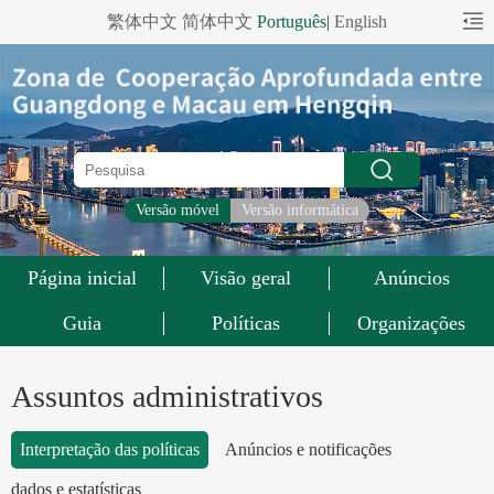
繁体中文
简体中文
Português
|
English
Versão móvel
Versão informática
Página inicial
Visão geral
Anúncios
Guia
Políticas
Organizações
Assuntos administrativos
Interpretação das políticas
Anúncios e notificações
dados e estatísticas