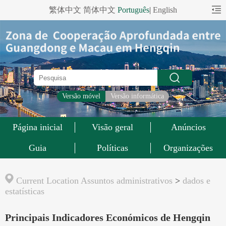
繁体中文
简体中文
Português
|
English
Versão móvel
Versão informática
Página inicial
Visão geral
Anúncios
Guia
Políticas
Organizações
Current Location
Assuntos administrativos
>
dados e
estatísticas
Principais Indicadores Económicos de Hengqin