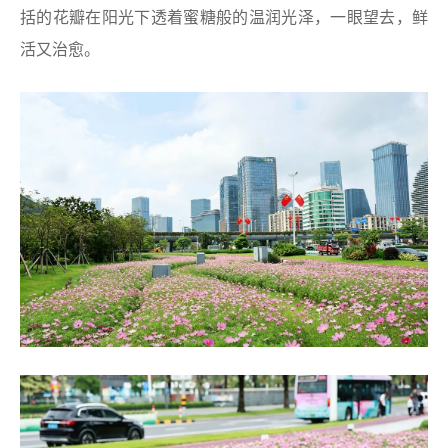
括的花瓣在阳光下透着蜜糖般的温润光泽，一眼望去，鲜
活又治愈。