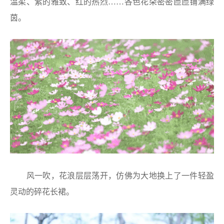
温柔、紫的雅致、红的热烈……各色花朵密密匝匝铺满绿
茵。
风一吹，花浪层层荡开，仿佛为大地换上了一件轻盈
灵动的碎花长裙。