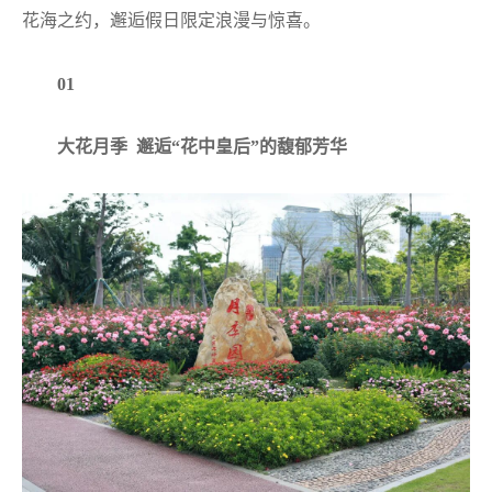
花海之约，邂逅假日限定浪漫与惊喜。
01
大花月季 邂逅“花中皇后”的馥郁芳华