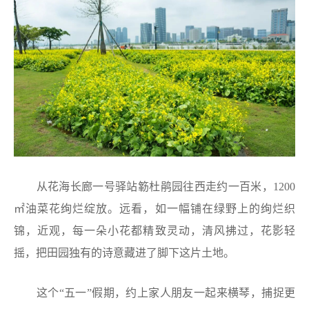
从花海长廊一号驿站簕杜鹃园往西走约一百米，1200
㎡油菜花绚烂绽放。远看，如一幅铺在绿野上的绚烂织
锦，近观，每一朵小花都精致灵动，清风拂过，花影轻
摇，把田园独有的诗意藏进了脚下这片土地。
这个“五一”假期，约上家人朋友一起来横琴，捕捉更