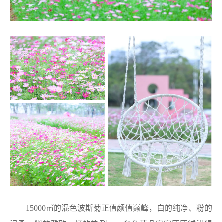
15000㎡的混色波斯菊正值颜值巅峰，白的纯净、粉的