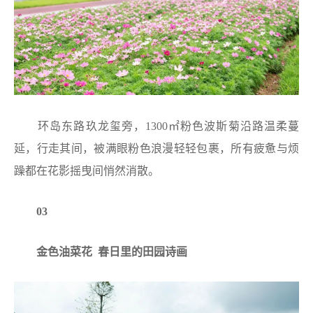
环岛东路玖龙玺旁，1300㎡粉色波斯菊沿路温柔蔓
延，行走其间，被满眼粉色浪漫轻轻包裹，所有疲惫与烦
躁都在花影摇曳间悄然消散。
03
金色油菜花 春日里的田园诗画