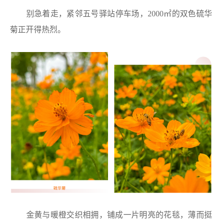
别急着走，紧邻五号驿站停车场，2000㎡的双色硫华
菊正开得热烈。
金黄与暖橙交织相拥，铺成一片明亮的花毯，薄而挺