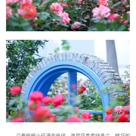
沿着蜿蜒小径漫步徜徉，清甜花香萦绕鼻尖，精巧的