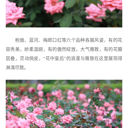
粉扇、蓝河、梅郎口红等六个品种各展风姿，有的花
容秀美，娇柔温婉，有的傲然绽放，大气雅致，有的花瓣
层叠，灵动俏皮，“花中皇后”的浪漫与雅致在这里展现得
淋漓尽致。