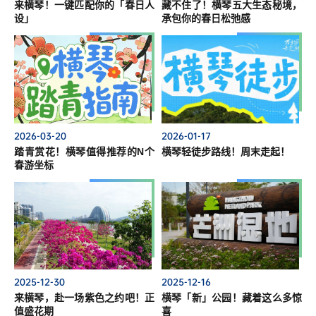
来横琴！一键匹配你的「春日人
藏不住了！横琴五大生态秘境，
设」
承包你的春日松弛感
2026-03-20
2026-01-17
踏青赏花！横琴值得推荐的N个
横琴轻徒步路线！周末走起！
春游坐标
2025-12-30
2025-12-16
来横琴，赴一场紫色之约吧！正
横琴「新」公园！藏着这么多惊
值盛花期
喜