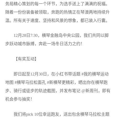
务局精心策划的每一个环节，为选手送上了满满的祝福。
随着一份份装备被领取，奔跑的热情正在琴澳两地持续升
温。所有关于速度、坚持和风景的想象，都已装入行囊。
12月28日7:30，横琴金融岛中央公园，我们共同以脚
步跃动城市脉搏，奔赴一场冬日活力之约！
【有奖互动】
即日起至12月30日，在小红书带话题 #我的横琴运动
地图 #横琴马拉松面孔 #新横琴更精彩，晒出你在横琴跑
步、骑行或徒步的轨迹截图，并发布笔记 @新周刊，即有
机会参与抽奖！
我们将pick 10位幸运跑友，送出包含横琴马拉松主题