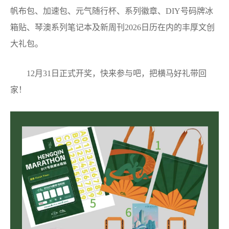
帆布包、加速包、元气随行杯、系列徽章、DIY号码牌冰
箱贴、琴澳系列笔记本及新周刊2026日历在内的丰厚文创
大礼包。
12月31日正式开奖，快来参与吧，把横马好礼带回
家！