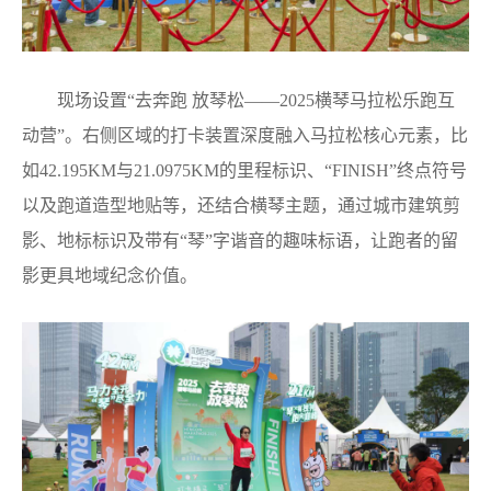
现场设置“去奔跑 放琴松——2025横琴马拉松乐跑互
动营”。右侧区域的打卡装置深度融入马拉松核心元素，比
如42.195KM与21.0975KM的里程标识、“FINISH”终点符号
以及跑道造型地贴等，还结合横琴主题，通过城市建筑剪
影、地标标识及带有“琴”字谐音的趣味标语，让跑者的留
影更具地域纪念价值。