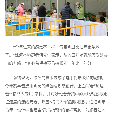
“今年进来的感觉不一样，气氛明显比往年更浓烈
了。”珠海本地跑者何先生表示，从入口开始就能感受到赛
事的升级，“真心希望横琴马拉松能一年比一年好。”
领物现场，绿色的赛事包成了选手们最吸睛的配饰。
今年赛事包选用明亮的绿色编织袋设计，上面写着“加速
包”“横马人专属”字样，并巧妙融合奔跑中的人物动态与象
征速度的流线元素，呼应“横马人”的趣味概念。适逢明年
马年，设计中也暗含“跃马扬鞭”的吉祥寓意，为跑者注入