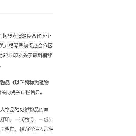
于横琴粤澳深度合作区个
海关对横琴粤澳深度合作区
22日印发
关于进出横琴
。
物品（以下简称免税物
相关向海关申报信息。
人物品为免税物品的声
打印，一式两份，一份交
声明的，视为寄件人声明