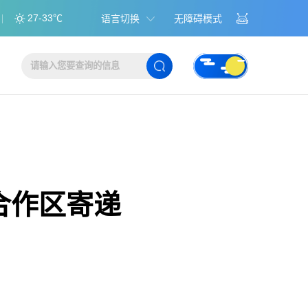
27-33℃
语言切换
无障碍模式
合作区寄递