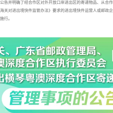
公告并明确了经合作区对外开放口岸进出区的寄递物品、从合作
海关对进出境快件监管办法》要求的进出境快件运营人或邮政企
施行。