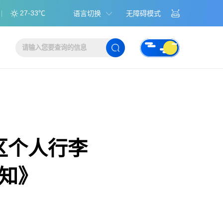
27-33℃
语言切换
无障碍模式
区个人行李
知》