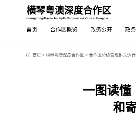
横琴粤澳深度合作区
智能问答
Guangdong-Macao In-Depth Cooperation Zone in Hengqin
首页
合作区概览
政务公开
政务
>
>
首页
横琴粤澳深度合作区
合作区分线管理封关运行
一图读懂
和