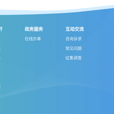
开
政务服务
互动交流
告
在线办事
咨询诉求
规
常见问题
标
征集调查
开
务
据
设
务