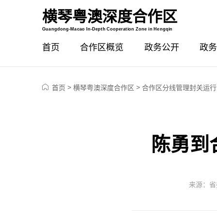
横琴粤澳深度合作区
智能问答
Guangdong-Macao In-Depth Cooperation Zone in Hengqin
首页
合作区概览
政务公开
政务
>
>
首页
横琴粤澳深度合作区
合作区分线管理封关运行
陈勇到
来源：省