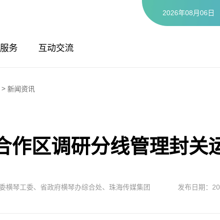
2026年08月06日
服务
互动交流
>
新闻资讯
合作区调研分线管理封关
委横琴工委、省政府横琴办综合处、珠海传媒集团
发布日期：202