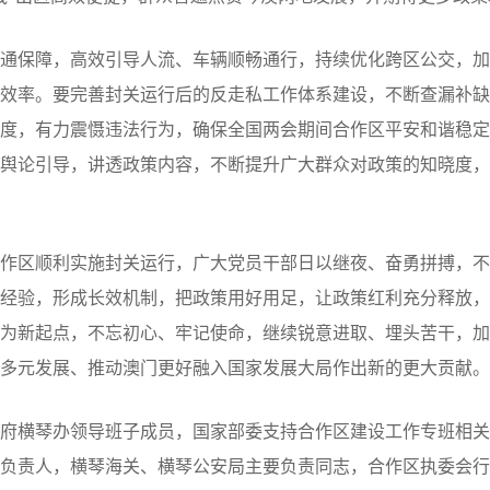
保障，高效引导人流、车辆顺畅通行，持续优化跨区公交，加强
效率。要完善封关运行后的反走私工作体系建设，不断查漏补缺
度，有力震慑违法行为，确保全国两会期间合作区平安和谐稳定
舆论引导，讲透政策内容，不断提升广大群众对政策的知晓度，
区顺利实施封关运行，广大党员干部日以继夜、奋勇拼搏，不
经验，形成长效机制，把政策用好用足，让政策红利充分释放，
为新起点，不忘初心、牢记使命，继续锐意进取、埋头苦干，加
多元发展、推动澳门更好融入国家发展大局作出新的更大贡献。
横琴办领导班子成员，国家部委支持合作区建设工作专班相关
负责人，横琴海关、横琴公安局主要负责同志，合作区执委会行